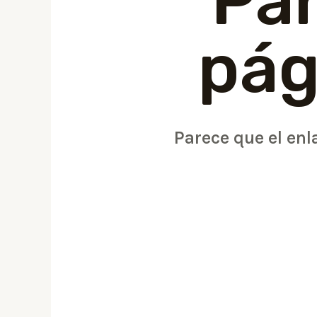
Pa
pág
Parece que el enl