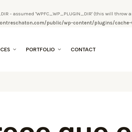
R - assumed 'WPFC_WP_PLUGIN_DIR' (this will throw an Er
/montreschaton.com/public/wp-content/plugins/cach
ICES
PORTFOLIO
CONTACT