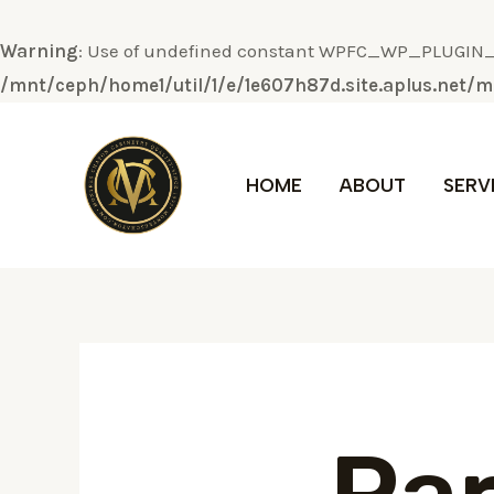
Warning
: Use of undefined constant WPFC_WP_PLUGIN_DI
/mnt/ceph/home1/util/1/e/1e607h87d.site.aplus.net
Ir
al
HOME
ABOUT
SERV
contenido