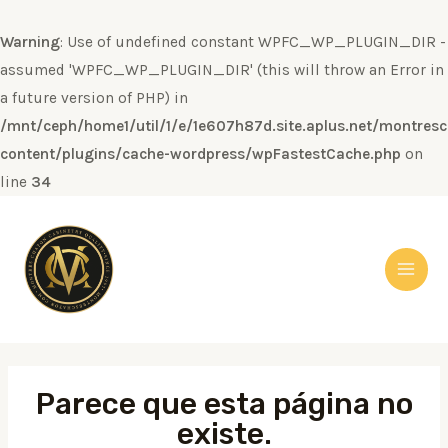
Warning
: Use of undefined constant WPFC_WP_PLUGIN_DIR -
assumed 'WPFC_WP_PLUGIN_DIR' (this will throw an Error in
a future version of PHP) in
/mnt/ceph/home1/util/1/e/1e607h87d.site.aplus.net/montres
content/plugins/cache-wordpress/wpFastestCache.php
on
line
34
Ir
al
contenido
Main
Men
Parece que esta página no
existe.