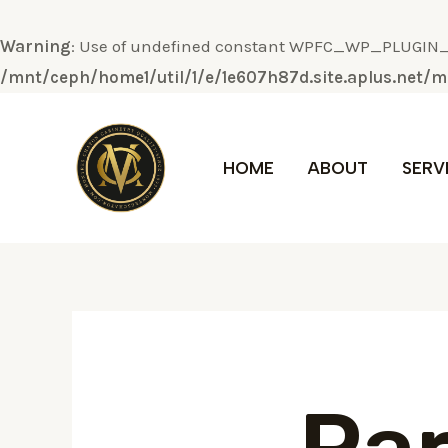
Warning
: Use of undefined constant WPFC_WP_PLUGIN_DI
/mnt/ceph/home1/util/1/e/1e607h87d.site.aplus.net
Ir
al
HOME
ABOUT
SERV
contenido