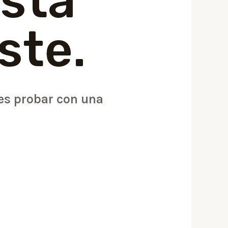
sta
ste.
res probar con una