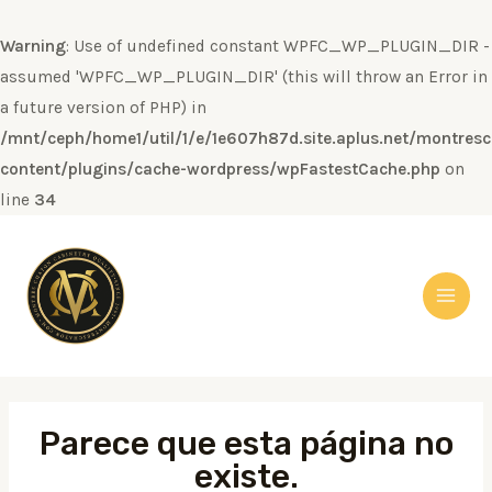
Warning
: Use of undefined constant WPFC_WP_PLUGIN_DIR -
assumed 'WPFC_WP_PLUGIN_DIR' (this will throw an Error in
a future version of PHP) in
/mnt/ceph/home1/util/1/e/1e607h87d.site.aplus.net/montres
content/plugins/cache-wordpress/wpFastestCache.php
on
line
34
Ir
al
contenido
Main
Men
Parece que esta página no
existe.