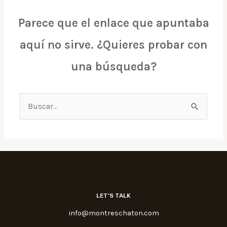
Parece que el enlace que apuntaba
aquí no sirve. ¿Quieres probar con
una búsqueda?
Buscar
por:
LET’S TALK
info@montreschaton.com