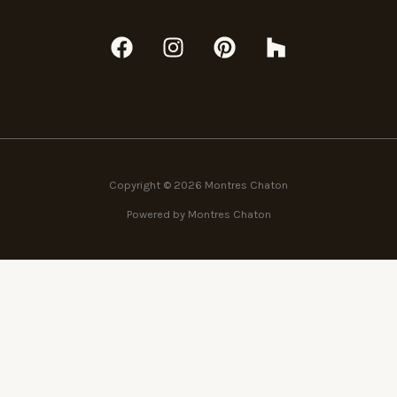
Copyright © 2026 Montres Chaton
Powered by Montres Chaton