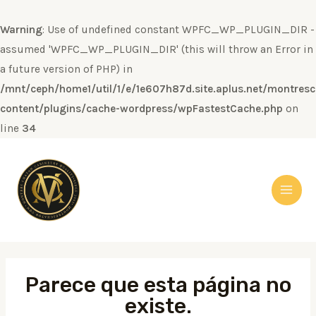
Warning
: Use of undefined constant WPFC_WP_PLUGIN_DIR -
assumed 'WPFC_WP_PLUGIN_DIR' (this will throw an Error in
a future version of PHP) in
/mnt/ceph/home1/util/1/e/1e607h87d.site.aplus.net/montres
content/plugins/cache-wordpress/wpFastestCache.php
on
line
34
Ir
al
contenido
Main
Men
Parece que esta página no
existe.