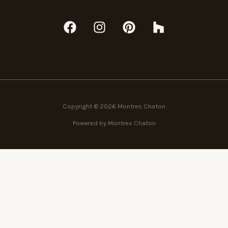
Copyright © 2026 Montres Chaton
Powered by Montres Chaton