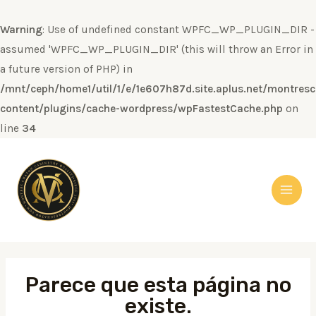
Warning
: Use of undefined constant WPFC_WP_PLUGIN_DIR -
assumed 'WPFC_WP_PLUGIN_DIR' (this will throw an Error in
a future version of PHP) in
/mnt/ceph/home1/util/1/e/1e607h87d.site.aplus.net/montres
content/plugins/cache-wordpress/wpFastestCache.php
on
line
34
Ir
al
contenido
Main
Men
Parece que esta página no
existe.