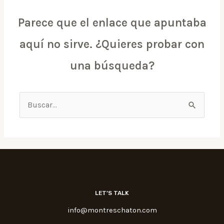
Parece que el enlace que apuntaba
aquí no sirve. ¿Quieres probar con
una búsqueda?
Buscar
por:
LET’S TALK
info@montreschaton.com