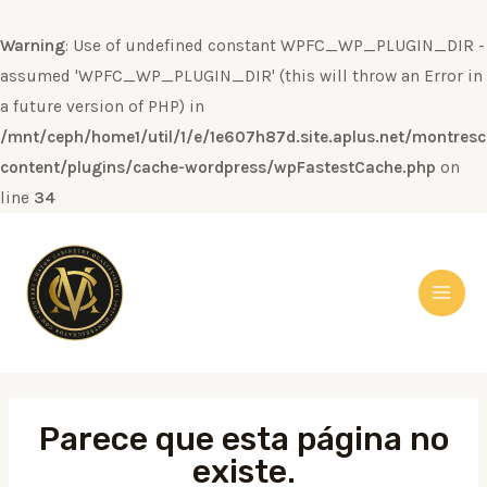
Warning
: Use of undefined constant WPFC_WP_PLUGIN_DIR -
assumed 'WPFC_WP_PLUGIN_DIR' (this will throw an Error in
a future version of PHP) in
/mnt/ceph/home1/util/1/e/1e607h87d.site.aplus.net/montres
content/plugins/cache-wordpress/wpFastestCache.php
on
line
34
Ir
al
contenido
Main
Men
Parece que esta página no
existe.