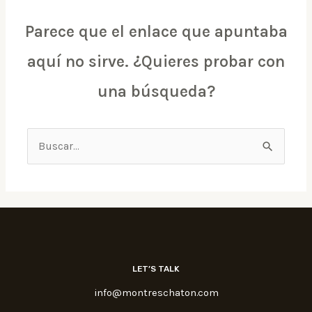
Parece que el enlace que apuntaba
aquí no sirve. ¿Quieres probar con
una búsqueda?
Buscar
por:
LET’S TALK
info@montreschaton.com