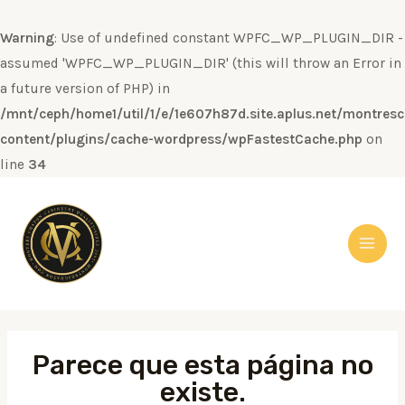
Warning
: Use of undefined constant WPFC_WP_PLUGIN_DIR -
assumed 'WPFC_WP_PLUGIN_DIR' (this will throw an Error in
a future version of PHP) in
/mnt/ceph/home1/util/1/e/1e607h87d.site.aplus.net/montres
content/plugins/cache-wordpress/wpFastestCache.php
on
line
34
Ir
al
contenido
Main
Men
Parece que esta página no
existe.