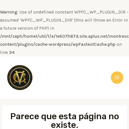
Warning
: Use of undefined constant WPFC_WP_PLUGIN_DIR -
assumed 'WPFC_WP_PLUGIN_DIR' (this will throw an Error in
a future version of PHP) in
/mnt/ceph/home1/util/1/e/1e607h87d.site.aplus.net/montres
content/plugins/cache-wordpress/wpFastestCache.php
on
line
34
Ir
al
contenido
Main
Men
Parece que esta página no
existe.