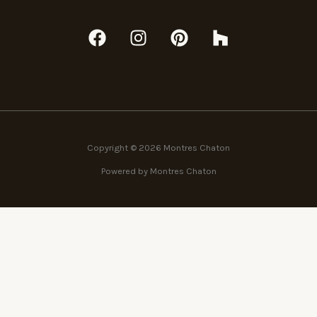
Copyright © 2026 Montres Chaton
Powered by Montres Chaton