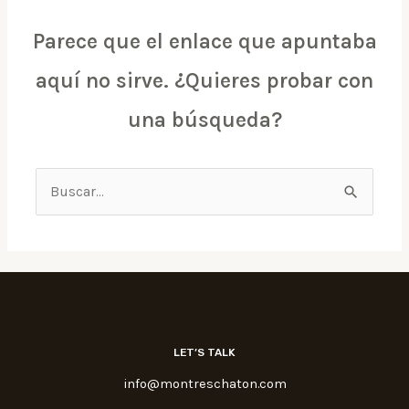
Parece que el enlace que apuntaba
aquí no sirve. ¿Quieres probar con
una búsqueda?
Buscar
por:
LET’S TALK
info@montreschaton.com