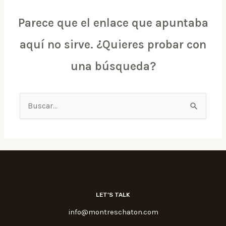
Parece que el enlace que apuntaba
aquí no sirve. ¿Quieres probar con
una búsqueda?
Buscar
por:
LET’S TALK
info@montreschaton.com