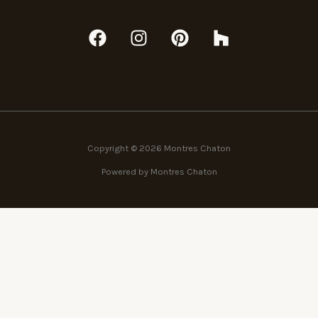
Copyright © 2026 Montres Chaton
Powered by Montres Chaton