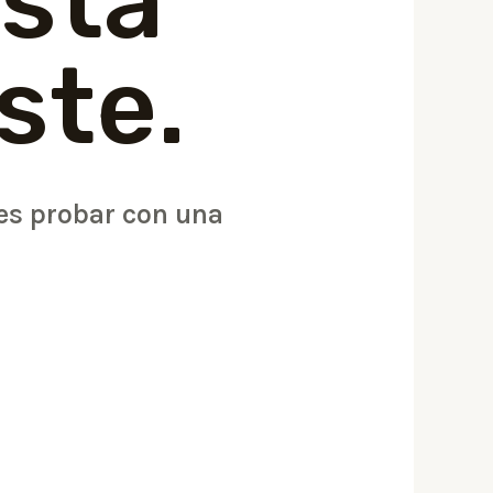
sta
ste.
res probar con una