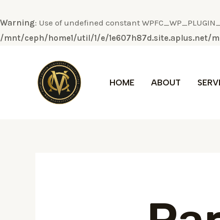
Warning
: Use of undefined constant WPFC_WP_PLUGIN_DI
/mnt/ceph/home1/util/1/e/1e607h87d.site.aplus.net
Ir
al
HOME
ABOUT
SERV
contenido