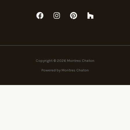
Copyright © 2026 Montres Chaton
Powered by Montres Chaton