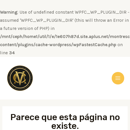
Warning
: Use of undefined constant WPFC_WP_PLUGIN_DIR -
assumed 'WPFC_WP_PLUGIN_DIR' (this will throw an Error in
a future version of PHP) in
/mnt/ceph/home1/util/1/e/1e607h87d.site.aplus.net/montres
content/plugins/cache-wordpress/wpFastestCache.php
on
line
34
Ir
al
contenido
Main
Men
Parece que esta página no
existe.