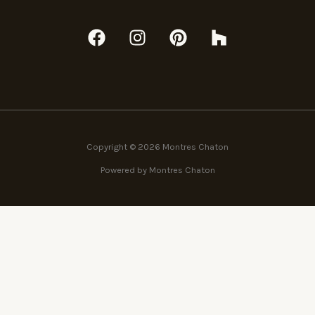
Copyright © 2026 Montres Chaton
Powered by Montres Chaton