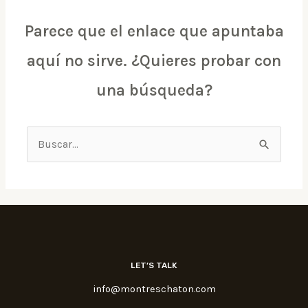
Parece que el enlace que apuntaba
aquí no sirve. ¿Quieres probar con
una búsqueda?
Buscar
por:
LET’S TALK
info@montreschaton.com