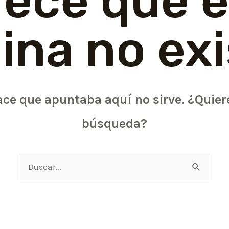
rece que e
ina no exi
ace que apuntaba aquí no sirve. ¿Quie
búsqueda?
Buscar
por: