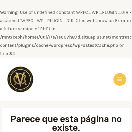
Warning
: Use of undefined constant WPFC_WP_PLUGIN_DIR -
assumed 'WPFC_WP_PLUGIN_DIR' (this will throw an Error in
a future version of PHP) in
/mnt/ceph/home1/util/1/e/1e607h87d.site.aplus.net/montres
content/plugins/cache-wordpress/wpFastestCache.php
on
line
34
Ir
al
contenido
Main
Men
Parece que esta página no
existe.