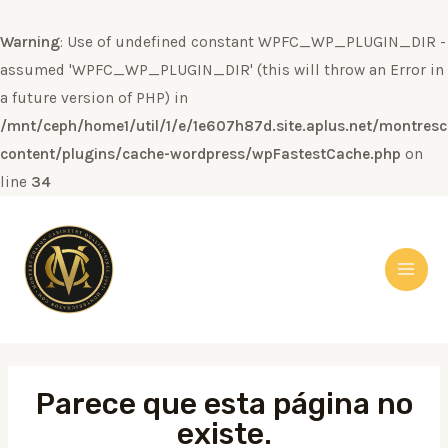
Warning
: Use of undefined constant WPFC_WP_PLUGIN_DIR -
assumed 'WPFC_WP_PLUGIN_DIR' (this will throw an Error in
a future version of PHP) in
/mnt/ceph/home1/util/1/e/1e607h87d.site.aplus.net/montres
content/plugins/cache-wordpress/wpFastestCache.php
on
line
34
Ir
al
contenido
Main
Men
Parece que esta página no
existe.