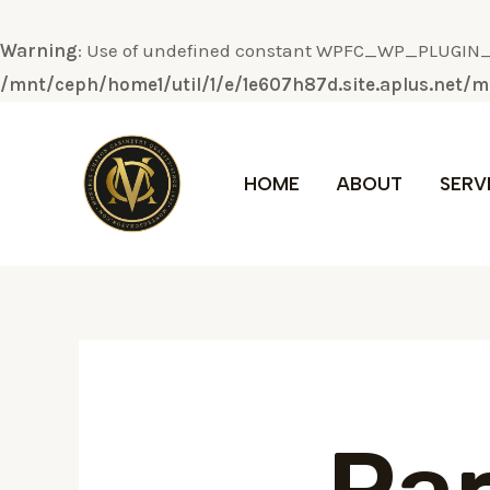
Warning
: Use of undefined constant WPFC_WP_PLUGIN_DI
/mnt/ceph/home1/util/1/e/1e607h87d.site.aplus.net
Ir
al
HOME
ABOUT
SERV
contenido