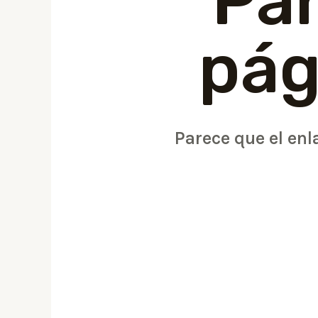
Pa
pág
Parece que el enl