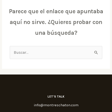
Parece que el enlace que apuntaba
aquí no sirve. ¿Quieres probar con
una búsqueda?
Buscar
por:
LET’S TALK
info@montreschaton.com