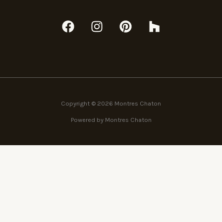
Copyright © 2026 Montres Chaton
Powered by Montres Chaton