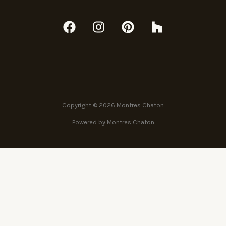
Copyright © 2026 Montres Chaton
Powered by Montres Chaton