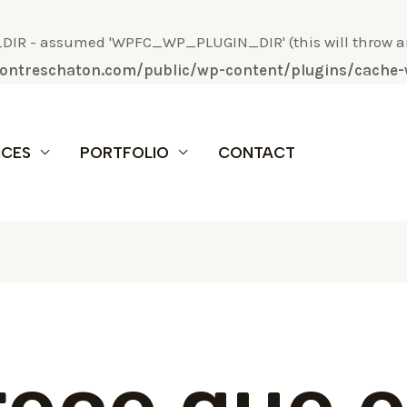
R - assumed 'WPFC_WP_PLUGIN_DIR' (this will throw an Er
/montreschaton.com/public/wp-content/plugins/cach
ICES
PORTFOLIO
CONTACT