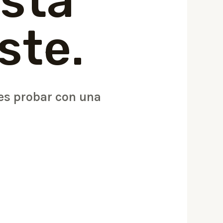
sta
ste.
res probar con una