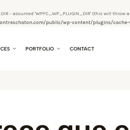
R - assumed 'WPFC_WP_PLUGIN_DIR' (this will throw an Er
/montreschaton.com/public/wp-content/plugins/cach
ICES
PORTFOLIO
CONTACT