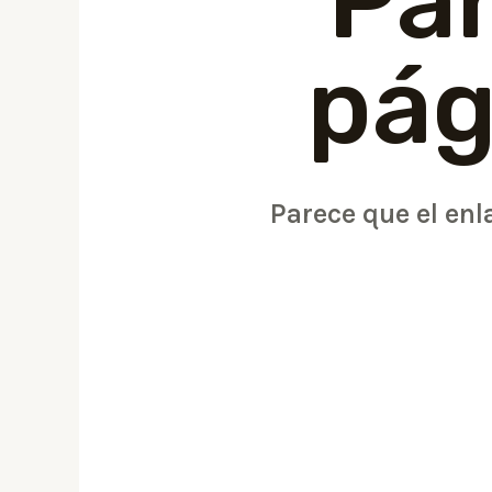
Pa
pág
Parece que el enl