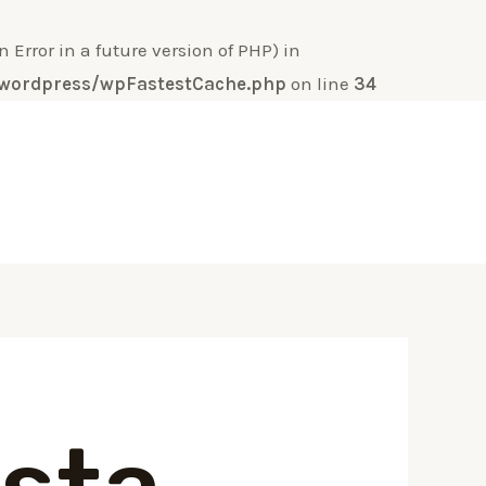
ror in a future version of PHP) in
e-wordpress/wpFastestCache.php
on line
34