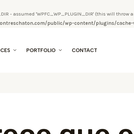
R - assumed 'WPFC_WP_PLUGIN_DIR' (this will throw an Er
/montreschaton.com/public/wp-content/plugins/cach
ICES
PORTFOLIO
CONTACT