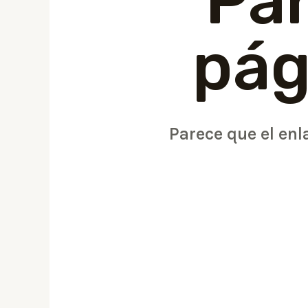
Pa
pág
Parece que el enl