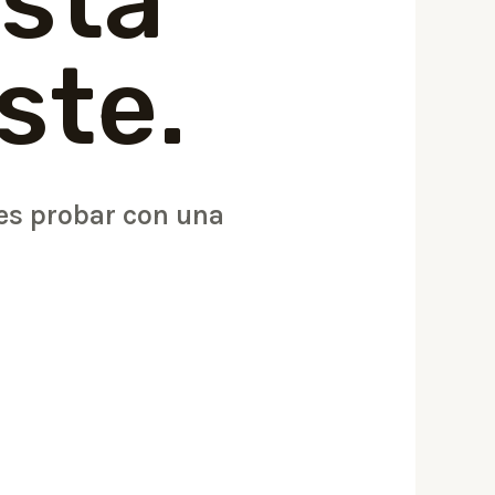
sta
ste.
res probar con una